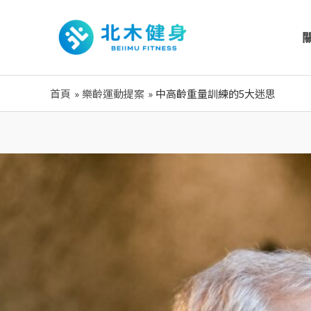
跳
至
主
要
內
首頁
樂齡運動提案
中高齡重量訓練的5大迷思
容
Post
navigation