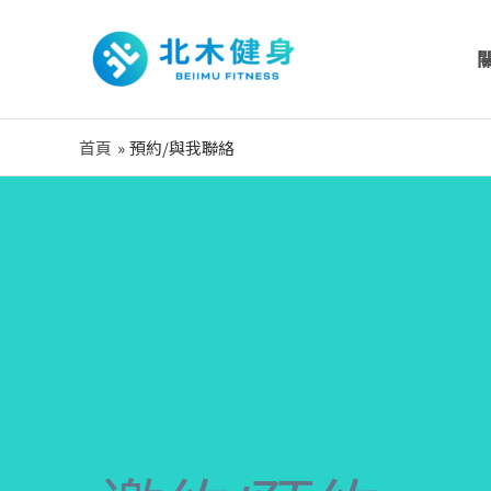
跳
至
主
要
內
首頁
預約/與我聯絡
容