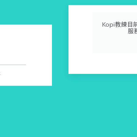
Kopi教練
服
k