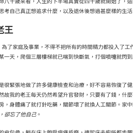
八十歲來看，人生的下半場其實從四十歲就開始了，這
思考自己真正想追求什麼，以及退休後想過甚麼樣的生活
老王
為了家庭及事業，不得不把所有的時間精力都投入了工
某一天，爬個三層樓梯就已喘到快斷氣，打個噴嚏就閃到
很緊張地做了許多健康檢查和治療，好不容易恢復了健
然故我的老王每天仍然希望升官發財，只要有了錢，什麼
房，身體痛了就打針吃藥，關節壞了就換人工關節。家中
，卻忘了他自己
。
皮包骨，躺在床上飽受病痛折磨，連起床去廁所都步履