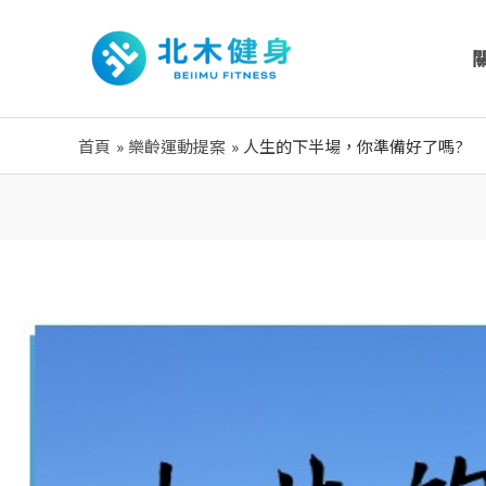
跳
至
主
要
內
首頁
樂齡運動提案
人生的下半場，你準備好了嗎?
容
Post
navigation