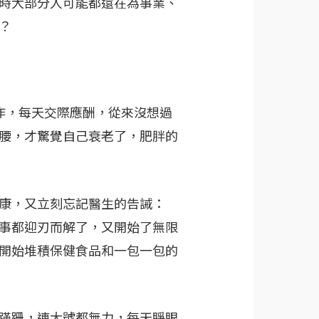
時大部分人可能都還在為事業、
？
作，每天交際應酬，從來沒想過
腰，才驚覺自己衰老了，肥胖的
康，又立刻忘記醫生的告誡：
事都迎刃而解了，又開始了無限
開始堆積保健食品和一包一包的
蹣跚，連大號都無力，每天睜眼