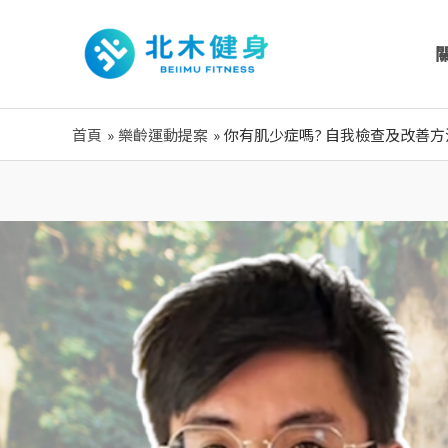
跳
至
主
要
內
首頁
樂齡運動提案
你有肌少症嗎? 自我檢查及改善方
容
Post
navigation