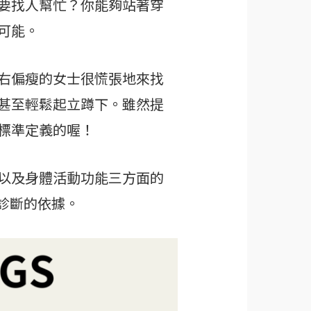
要找人幫忙？你能夠站著穿
可能。
右偏瘦的女士很慌張地來找
甚至輕鬆起立蹲下。雖然提
標準定義的喔！
以及身體活動功能三方面的
診斷的依據。