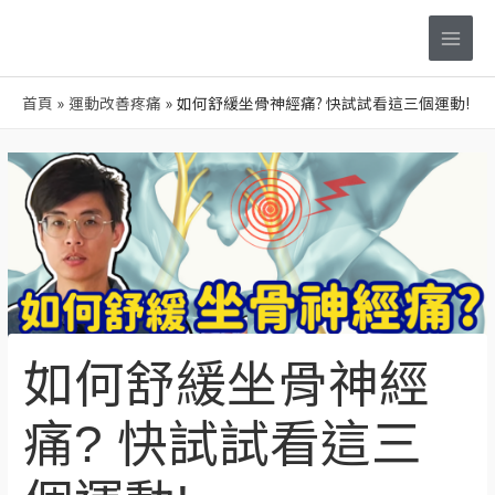
跳
Main
至
Men
主
要
首頁
運動改善疼痛
如何舒緩坐骨神經痛? 快試試看這三個運動!
內
容
Post
navigation
如何舒緩坐骨神經
痛? 快試試看這三