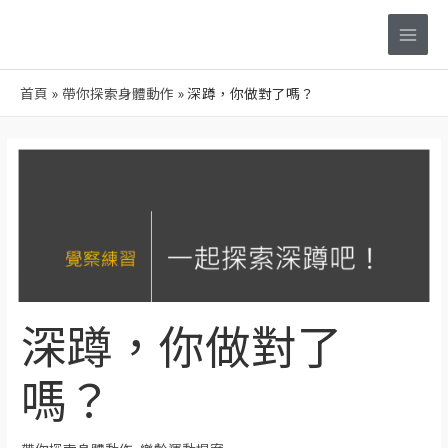
跳
Main
至
Men
主
要
首頁
帶你探索身體動作
深蹲，你做對了嗎？
內
容
Post
navigation
深蹲，你做對了
嗎？