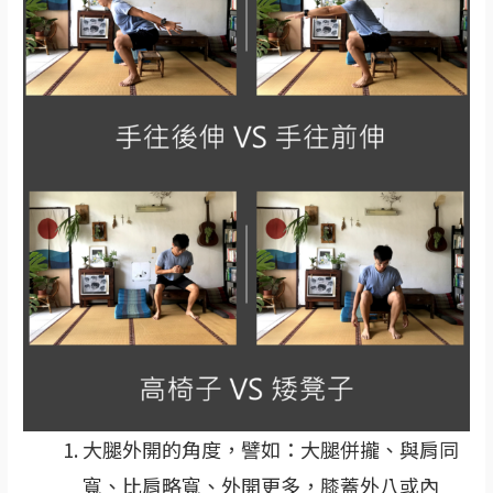
大腿外開的角度，譬如：大腿併攏、與肩同
寬、比肩略寬、外開更多，膝蓋外八或內