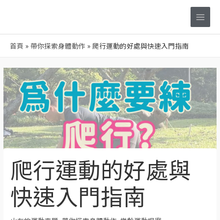
跳
Main
至
Men
主
要
首頁
帶你探索身體動作
爬行運動的好處與快速入門指南
內
容
Post
navigation
爬行運動的好處與
快速入門指南