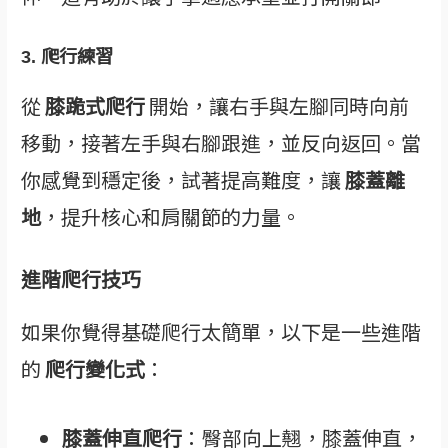
3.
爬行練習
從
膝跪式爬行
開始，讓右手與左腳同時向前
移動，接著左手與右腳跟進，並反向返回。當
你感覺到穩定後，試著提高難度，讓
膝蓋離
地
，提升核心和肩關節的力量。
進階爬行技巧
如果你覺得基礎爬行太簡單，以下是一些進階
的
爬行變化式
：
膝蓋伸直爬行
：臀部向上翹，膝蓋伸直，