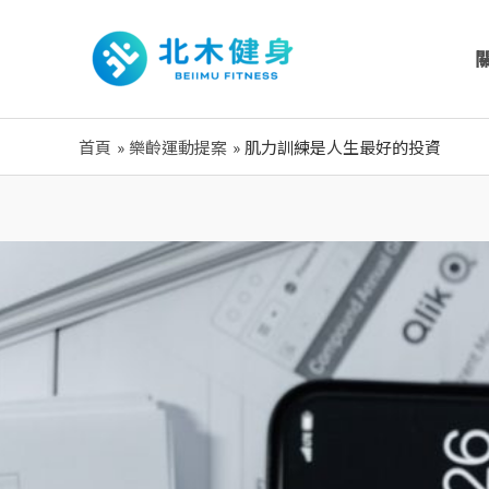
跳
至
主
要
內
首頁
樂齡運動提案
肌力訓練是人生最好的投資
容
Post
navigation