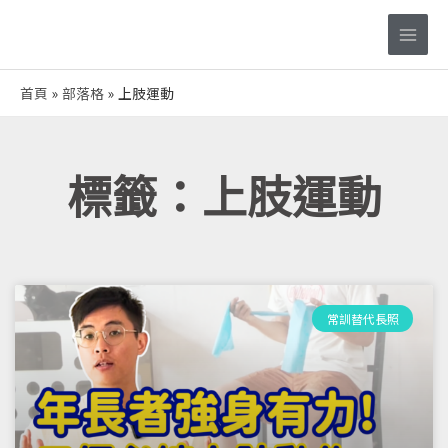
跳
Main
至
Men
主
要
首頁
部落格
上肢運動
內
容
標籤：上肢運動
常訓替代長照