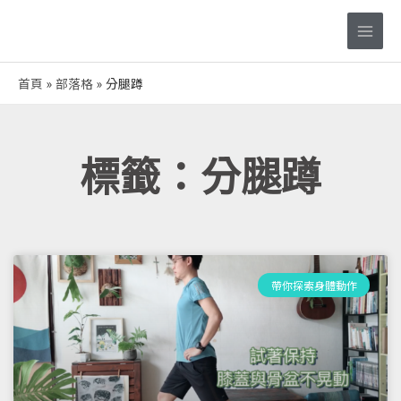
跳
Main
至
Men
主
要
首頁
部落格
分腿蹲
內
容
標籤：分腿蹲
帶你探索身體動作