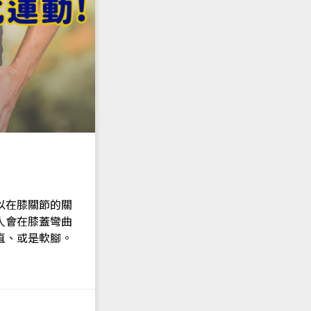
以在膝關節的關
人會在膝蓋彎曲
直、或是軟腳。