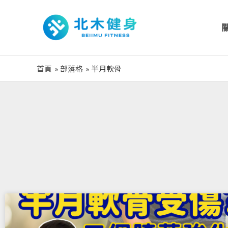
跳
至
主
要
內
首頁
部落格
半月軟骨
容