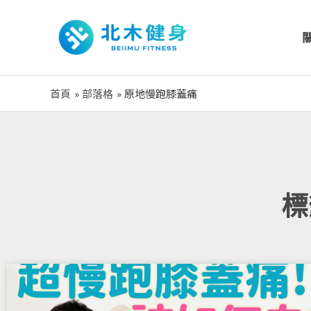
跳
至
主
要
內
首頁
部落格
原地慢跑膝蓋痛
容
標