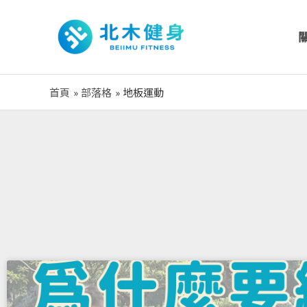
跳
至
主
要
內
首頁
部落格
地板運動
容