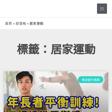
跳
Main
至
Men
主
要
首頁
部落格
居家運動
內
容
標籤：居家運動
常訓替代長照