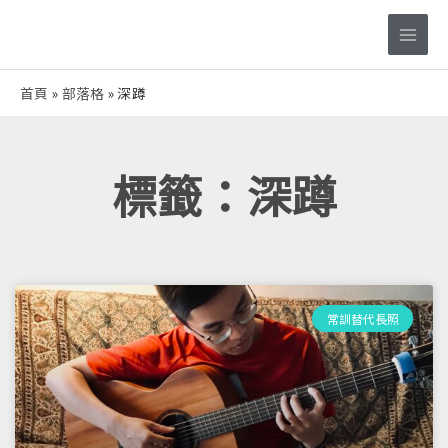
跳
Main
至
Men
主
要
首頁
部落格
深蹲
內
容
標籤：深蹲
常訓替代長照