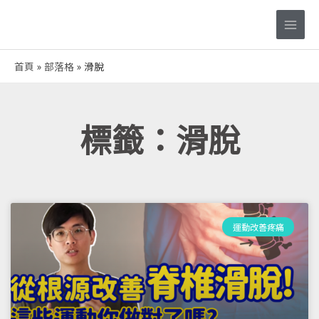
跳
Main
至
Men
主
要
首頁
部落格
滑脫
內
容
標籤：滑脫
運動改善疼痛