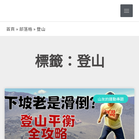
跳
Main
至
Men
主
要
首頁
部落格
登山
內
容
標籤：登山
山友的運動專題