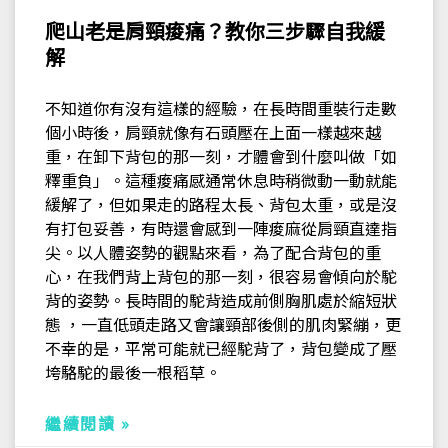
爬山老是肩頸痠痛？教你三步驟自我緩
解
不知道你有沒有這樣的經驗，在長時間重裝行走數
個小時後，肩頸就像有石頭壓在上面一樣越來越
重，在卸下背包的那一刻，才體會到什麼叫做「如
釋重負」。這種痠痛感通常休息時稍微動一動就能
緩解了，但如果走的路程太長、背包太重，或是沒
有打包妥善，有時還會感到一陣痠麻從肩頸直達指
尖。以人體姿勢的觀點來看，為了配合背包的重
心，在我們背上背包的那一刻，很容易會傾向於駝
背的姿勢。長時間的駝背造成前側胸肌處於縮短狀
態 ，一直低頭走路又會讓頸部後側的肌肉緊繃，更
不幸的是，平常可能就已經駝背了，背包變成了壓
垮駱駝的最後一根稻草。
繼續閱讀 »