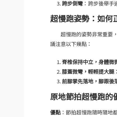
跨步側彎
：跨步後舉手
超慢跑姿勢：如何
超慢跑的姿勢非常重要，尤
議注意以下幾點：
脊椎保持中立，身體微
膝蓋微彎，輕輕提大腿
前腳掌先落地，腳跟後
原地節拍超慢跑的
優點
：節拍超慢跑隨時隨地