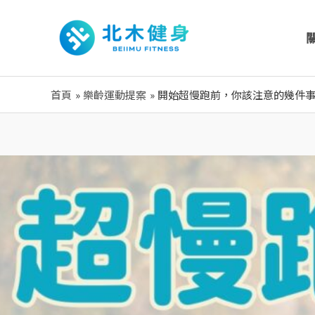
跳
至
主
要
內
首頁
樂齡運動提案
開始超慢跑前，你該注意的幾件
容
Post
navigation