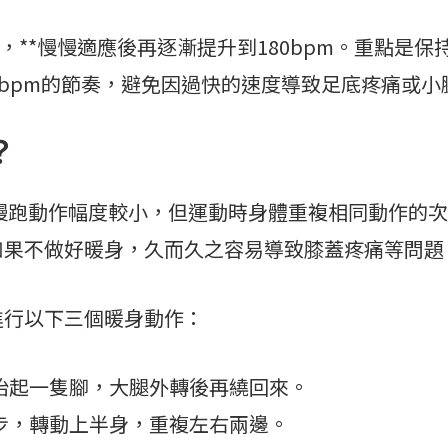
開始，**慢慢適應後再逐漸提升到180bpm。重點是
0bpm的節奏，避免因過快的速度導致足底疼痛或小
？
慢跑動作幅度較小，但運動時身體重複相同動作的次
如果不做好暖身，久而久之容易導致膝蓋疼痛等問題
進行以下三個暖身動作：
抬起一隻腳，大腿外轉後再繞回來。
步，轉動上半身，重複左右兩邊。