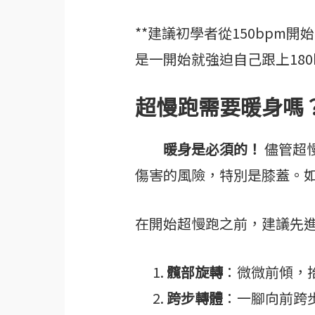
**建議初學者從150bpm
是一開始就強迫自己跟上18
超慢跑需要暖身嗎
暖身是必須的！
儘管超
傷害的風險，特別是膝蓋。
在開始超慢跑之前，建議先
髖部旋轉
：微微前傾，
跨步轉體
：一腳向前跨