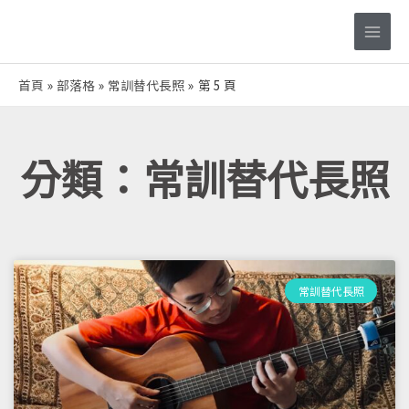
跳
Main
至
Men
主
要
首頁
部落格
常訓替代長照
第 5 頁
內
容
分類：常訓替代長照
頁
頁
頁
頁
頁
面
面
面
面
面
常訓替代長照