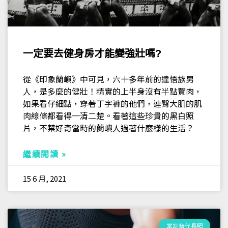
一定要去健身房才能變強壯嗎?
從《印象蘭嶼》中可見，六十多年前的達悟族男
人，是多麼的健壯！精實的上半身沒有半點贅肉，
如果看仔細點，穿著丁字褲的他們，連臀大肌的肌
肉線條都看得一清二楚。看著這些珍貴的黑白照
片，不禁好奇當時的蘭嶼人過著什麼樣的生活？
繼續閱讀 »
15 6 月, 2021
常訓替代長照