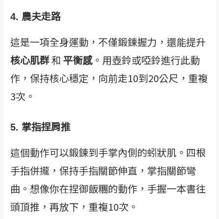
4. 農夫走路
這是一項全身運動，不僅鍛鍊握力，還能提升
核心肌群
和
平衡感
。用壺鈴或啞鈴進行此動
作，保持核心穩定，向前走10到20公尺，重複
3次。
5. 掌指捏肩推
這個動作可以鍛鍊到手掌內側的蚓狀肌。四根
手指併攏，保持手指關節伸直，掌指關節彎
曲。想像你在捏御飯糰的動作，手握一本書往
頭頂推，再放下，重複10次。