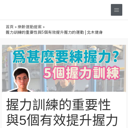
跳
Main
至
Men
主
要
首頁
樂齡運動提案
內
握力訓練的重要性與5個有效提升握力的運動 | 北木健身
容
Post
navigation
握力訓練的重要性
與5個有效提升握力