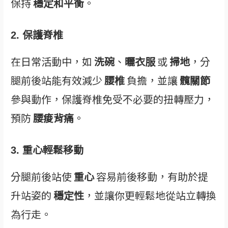
保持
穩定和平衡
。
2. 保護脊椎
在日常活動中，如
洗碗
、
曬衣服
或
掃地
，分
腿前後站能有效減少
腰椎
負擔，並讓
髖關節
參與動作，保護脊椎免受不必要的扭轉壓力，
預防
腰痠背痛
。
3. 重心輕鬆移動
分腿前後站使
重心
容易前後移動，有助於提
升站姿的
穩定性
，並讓你更輕鬆地從站立轉換
為行走。