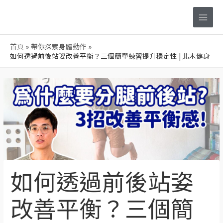
跳
Main
至
Men
主
要
首頁
帶你探索身體動作
內
如何透過前後站姿改善平衡？三個簡單練習提升穩定性 | 北木健身
容
Post
navigation
如何透過前後站姿
改善平衡？三個簡