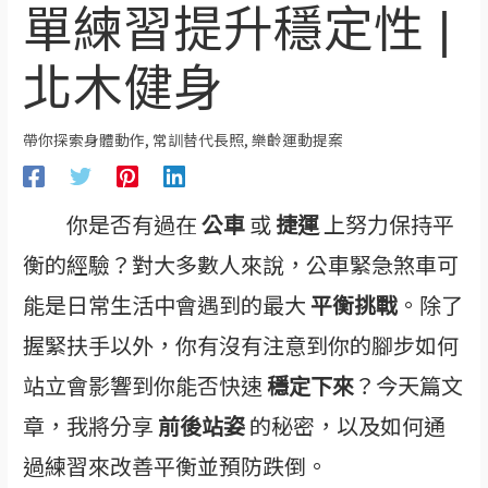
單練習提升穩定性 |
北木健身
帶你探索身體動作
,
常訓替代長照
,
樂齡運動提案
你是否有過在
公車
或
捷運
上努力保持平
衡的經驗？對大多數人來說，公車緊急煞車可
能是日常生活中會遇到的最大
平衡挑戰
。除了
握緊扶手以外，你有沒有注意到你的腳步如何
站立會影響到你能否快速
穩定下來
？今天篇文
章，我將分享
前後站姿
的秘密，以及如何通
過練習來改善平衡並預防跌倒。