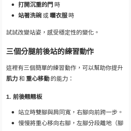
打開沉重的門
時
站著洗碗
或
曬衣服
時
試試改變站姿，感受穩定性的變化。
三個分腿前後站的練習動作
這裡有三個簡單的練習動作，可以幫助你提升
肌力
和
重心移動
的能力：
1. 前後翹翹板
站立時雙腳與肩同寬，右腳向前跨一步。
慢慢將重心移向右腳，左腳分段離地（腳