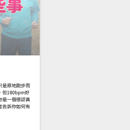
只是原地跑步而
180bpm好
你是一個很認真
並告訴你如何有