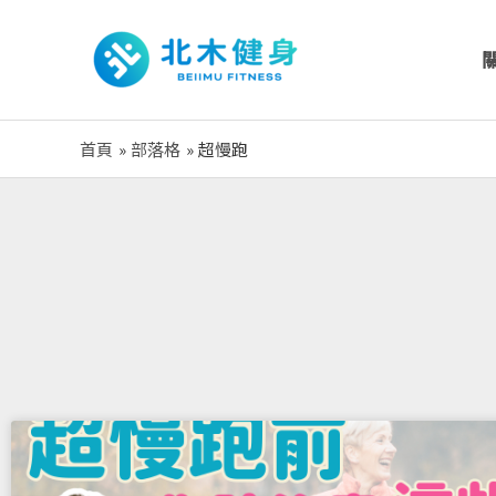
跳
至
主
要
內
首頁
部落格
超慢跑
容